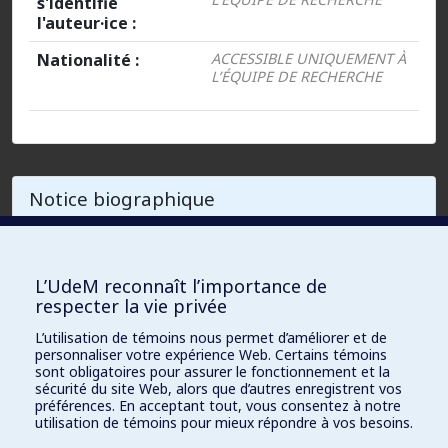
s'identifie
l'auteur·ice :
Nationalité :
ACCESSIBLE UNIQUEMENT À
L’ÉQUIPE DE RECHERCHE
Notice biographique
ACCESSIBLE UNIQUEMENT À L’ÉQUIPE DE RECHERCHE
L’UdeM reconnaît l’importance de
respecter la vie privée
L’utilisation de témoins nous permet d’améliorer et de
Fiches (1)
personnaliser votre expérience Web. Certains témoins
sont obligatoires pour assurer le fonctionnement et la
sécurité du site Web, alors que d’autres enregistrent vos
Li, Juqian, « China’s Legal Framework Supporting
préférences. En acceptant tout, vous consentez à notre
utilisation de témoins pour mieux répondre à vos besoins.
and Sustainability of Artistic Heritage »,
dans
David G. Hebert et Jonathan McCullum (dir.),