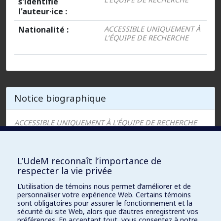
s'identifie
l'auteur·ice :
Nationalité :
ACCESSIBLE UNIQUEMENT À
L’ÉQUIPE DE RECHERCHE
Notice biographique
ACCESSIBLE UNIQUEMENT À L’ÉQUIPE DE RECHERCHE
L’UdeM reconnaît l’importance de
Fiches (1)
respecter la vie privée
L’utilisation de témoins nous permet d’améliorer et de
personnaliser votre expérience Web. Certains témoins
Welch, Ellen R., « Constructing Universality in
sont obligatoires pour assurer le fonctionnement et la
Early Modern French Treatises on Music and
sécurité du site Web, alors que d’autres enregistrent vos
Dance », dans Rebekah Susannah Ahrendt, Mark
préférences. En acceptant tout, vous consentez à notre