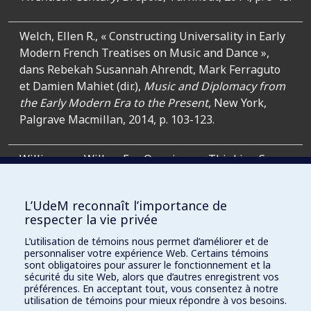
Welch, Ellen R., « Constructing Universality in Early
Modern French Treatises on Music and Dance »,
dans Rebekah Susannah Ahrendt, Mark Ferraguto
et Damien Mahiet (dir.),
Music and Diplomacy from
the Early Modern Era to the Present
, New York,
Palgrave Macmillan, 2014, p. 103-123.
Williamson, Willow F., « Opening up Thinking Space
for Improvised Collaborative Public Diplomacy »,
dans Ahrendt, Rebekah Susannah, Mark Ferraguto
L’UdeM reconnaît l’importance de
et Damien Mahiet (dir.),
Music and Diplomacy from
respecter la vie privée
the Early Modern Era to the Present
, New York,
L’utilisation de témoins nous permet d’améliorer et de
Palgrave Macmillan, 2014, p. 251-266.
personnaliser votre expérience Web. Certains témoins
sont obligatoires pour assurer le fonctionnement et la
sécurité du site Web, alors que d’autres enregistrent vos
Yaeger, Jonathan L., « The Leipzig Gewandhaus
préférences. En acceptant tout, vous consentez à notre
Orchestra and the Wages of Diplomatic Service »,
utilisation de témoins pour mieux répondre à vos besoins.