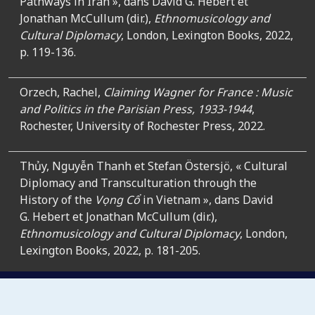
Pathways in Iran »,
dans David G. Hebert et
Jonathan McCullum (dir.),
Ethnomusicology and
Cultural Diplomacy
, London, Lexington Books, 2022,
p. 119-136.
Orzech, Rachel,
Claiming Wagner for France : Music
and Politics in the Parisian Press, 1933-1944
,
Rochester, University of Rochester Press, 2022.
Thủy, Nguyễn Thanh et Stefan Östersjö, « Cultural
Diplomacy and Transculturation through the
History of the
Vọng Cổ
in Vietnam »,
dans David
G. Hebert et Jonathan McCullum (dir.),
Ethnomusicology and Cultural Diplomacy
, London,
Lexington Books, 2022, p. 181-205.
Weldu, Abraha et Jan Magne Stinhovden, « Cultural
Policies and Music Production across Ethiopian