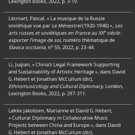
Lexington Books, 2022, p. 3-19.
Lécroart, Pascal, « La musique de la Russie
soviétique vue par
Le Ménestrel
(1920-1940) »,
Les
e
arts russes et soviétiques en France au XX
siècle :
exporter l’image de soi
, numéro thématique de
o
Slavica occitania
, n
55, 2022, p. 23-44.
Li, Juqian, « China’s Legal Framework Supporting
and Sustainability of Artistic Heritage »,
dans David
G. Hebert et Jonathan McCullum (dir.),
Ethnomusicology and Cultural Diplomacy
, London,
Lexington Books, 2022, p. 297-311.
Løkke Jakobsen, Marianne et David G. Hebert,
« Cultural Diplomacy in Collaborative Music
Projects between China and Europe », dans David
G. Hebert et Jonathan McCullum (dir.),