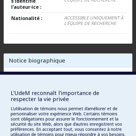
s'identifie
l'auteur·ice :
Nationalité :
ACCESSIBLE UNIQUEMENT À
L’ÉQUIPE DE RECHERCHE
Notice biographique
ACCESSIBLE UNIQUEMENT À L’ÉQUIPE DE RECHERCHE
L’UdeM reconnaît l’importance de
respecter la vie privée
Fiches (1)
L’utilisation de témoins nous permet d’améliorer et de
personnaliser votre expérience Web. Certains témoins
sont obligatoires pour assurer le fonctionnement et la
Moysan, Bruno, « Le (petit) monde de Weimar et
sécurité du site Web, alors que d’autres enregistrent vos
d’ailleurs : Le réseau européen des élèves de Liszt
préférences. En acceptant tout, vous consentez à notre
utilisation de témoins pour mieux répondre à vos besoins.
», dans Antoine Marès et Anaïs Fléchet