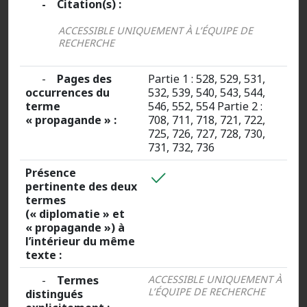
- Citation(s) :
ACCESSIBLE UNIQUEMENT À L’ÉQUIPE DE
RECHERCHE
-
Pages des
Partie 1 : 528, 529, 531,
occurrences du
532, 539, 540, 543, 544,
terme
546, 552, 554 Partie 2 :
« propagande » :
708, 711, 718, 721, 722,
725, 726, 727, 728, 730,
731, 732, 736
Présence
pertinente des deux
termes
(« diplomatie » et
« propagande ») à
l’intérieur du même
texte :
-
Termes
ACCESSIBLE UNIQUEMENT À
L’ÉQUIPE DE RECHERCHE
distingués