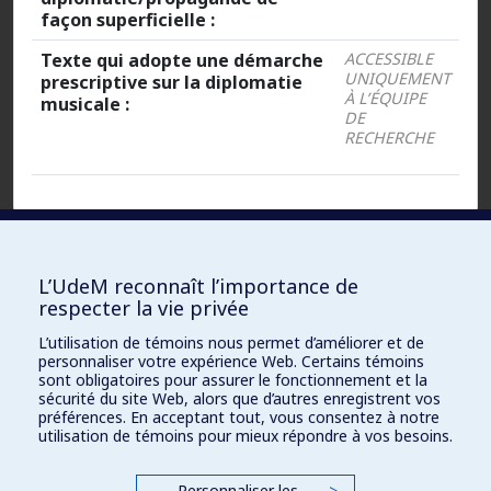
façon superficielle :
Texte qui adopte une démarche
ACCESSIBLE
UNIQUEMENT
prescriptive sur la diplomatie
À L’ÉQUIPE
musicale :
DE
RECHERCHE
Fichiers :
L’UdeM reconnaît l’importance de
respecter la vie privée
Document
ACCESSIBLE UNIQUEMENT À L’ÉQUIPE
L’utilisation de témoins nous permet d’améliorer et de
DE RECHERCHE
Word :
personnaliser votre expérience Web. Certains témoins
sont obligatoires pour assurer le fonctionnement et la
sécurité du site Web, alors que d’autres enregistrent vos
PDF
ACCESSIBLE UNIQUEMENT À L’ÉQUIPE
préférences. En acceptant tout, vous consentez à notre
DE RECHERCHE
(original) :
utilisation de témoins pour mieux répondre à vos besoins.
URL :
ACCESSIBLE UNIQUEMENT À L’ÉQUIPE
Personnaliser les
>