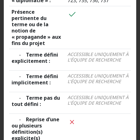
« diplomatie » :
723, 735, 736, 737
Présence
pertinente du
terme ou de la
notion de
« propagande » aux
fins du projet
-
Terme défini
ACCESSIBLE UNIQUEMENT À
L’ÉQUIPE DE RECHERCHE
explicitement :
-
Terme défini
ACCESSIBLE UNIQUEMENT À
L’ÉQUIPE DE RECHERCHE
implicitement :
-
Terme pas du
ACCESSIBLE UNIQUEMENT À
L’ÉQUIPE DE RECHERCHE
tout défini :
-
Reprise d’une
ou plusieurs
définition(s)
explicite(s)