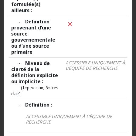
formulée(s)
ailleurs :
- Définition
provenant d’une
source
gouvernementale
ou d’une source
primaire
-
Niveau de
ACCESSIBLE UNIQUEMENT À
L’ÉQUIPE DE RECHERCHE
clarté de la
définition explicite
ou implicite :
(1=peu clair; 5=très
clair)
-
Définition :
ACCESSIBLE UNIQUEMENT À L’ÉQUIPE DE
RECHERCHE