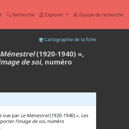
t
Recherche
Explorer
Équipe de recherche
Cartographie de la fiche
 Ménestrel
(1920-1940) »,
’image de soi
, numéro
ue vue par
Le Ménestrel
(1920-1940) »,
Les
xporter l’image de soi
, numéro
.