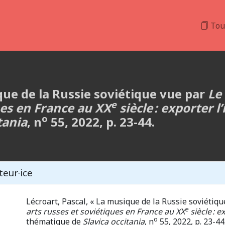
Tou
que de la Russie soviétique vue par
Le
e
ues en France au XX
siècle : exporter l
o
tania
, n
55, 2022, p. 23-44.
teur·ice
Lécroart, Pascal, « La musique de la Russie soviétiq
e
arts russes et soviétiques en France au XX
siècle : e
o
thématique de
Slavica occitania
, n
55, 2022, p. 23-44