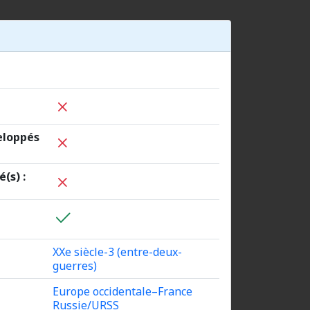
eloppés
(s) :
XXe siècle-3 (entre-deux-
guerres)
Europe occidentale–France
Russie/URSS