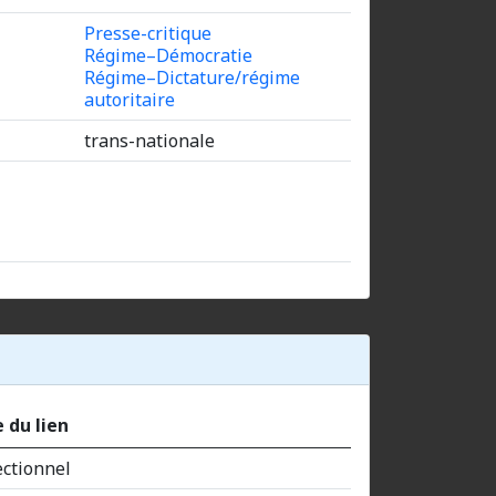
Presse-critique
Régime–Démocratie
Régime–Dictature/régime
autoritaire
trans-nationale
 du lien
ectionnel