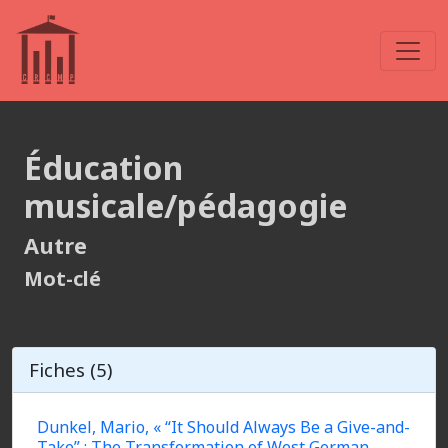
Éducation
musicale/pédagogie
Autre
Mot-clé
Fiches (5)
Dunkel, Mario, « “It Should Always Be a Give-and-
Take” : The Transformation of West German