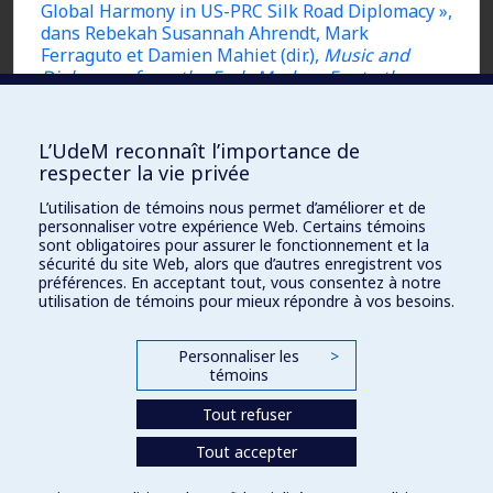
Global Harmony in US-PRC Silk Road Diplomacy »,
dans Rebekah Susannah Ahrendt, Mark
Ferraguto et Damien Mahiet (dir.),
Music and
Diplomacy from the Early Modern Era to the
Present
, New York, Palgrave Macmillan, 2014,
p. 83-100.
L’UdeM reconnaît l’importance de
respecter la vie privée
László, Szabolcs, « Promoting the Kodály Method
during the Cold War : Hungarian Cultural
L’utilisation de témoins nous permet d’améliorer et de
Diplomacy and the Transnational Network of
personnaliser votre expérience Web. Certains témoins
Music Educators in the 1960s and 1970s », dans
sont obligatoires pour assurer le fonctionnement et la
sécurité du site Web, alors que d’autres enregistrent vos
Róbert Takács (dir.),
Openness and Closedness :
préférences. En acceptant tout, vous consentez à notre
Culture and Science in Hungary and the Soviet
utilisation de témoins pour mieux répondre à vos besoins.
Bloc after Helsinki
, numéro spécial de
Múltunk
,
2019, p. 107-140.
Personnaliser les
>
témoins
Tout refuser
Tout accepter