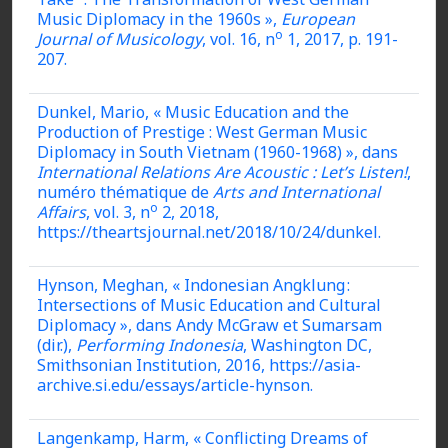
Music Diplomacy in the 1960s »,
European
o
Journal of Musicology
, vol. 16, n
1, 2017, p. 191-
207.
Dunkel, Mario, « Music Education and the
Production of Prestige : West German Music
Diplomacy in South Vietnam (1960-1968) », dans
International Relations Are Acoustic : Let’s Listen!
,
numéro thématique de
Arts and International
o
Affairs
, vol. 3, n
2, 2018,
https://theartsjournal.net/2018/10/24/dunkel.
Hynson, Meghan, « Indonesian Angklung :
Intersections of Music Education and Cultural
Diplomacy », dans Andy McGraw et Sumarsam
(dir.),
Performing Indonesia
, Washington DC,
Smithsonian Institution, 2016, https://asia-
archive.si.edu/essays/article-hynson.
Langenkamp, Harm, « Conflicting Dreams of