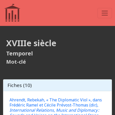
XVIIIe siècle
Temporel
Mot-clé
Fiches (10)
Ahrendt, Rebekah, « The Diplomatic Viol », dans
Frédéric Ramel et Cécile Prévost-Thomas (dir.),
International Relations, Music and Diplomacy :