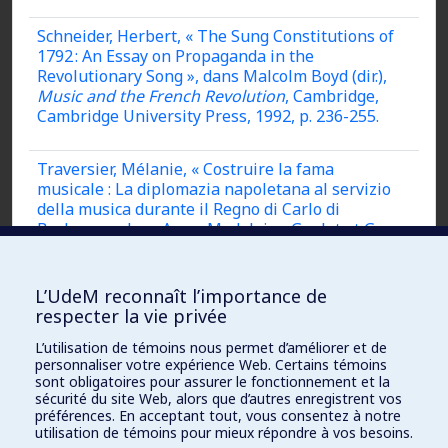
Schneider, Herbert, « The Sung Constitutions of
1792 : An Essay on Propaganda in the
Revolutionary Song », dans Malcolm Boyd (dir.),
Music and the French Revolution
, Cambridge,
Cambridge University Press, 1992, p. 236-255.
Traversier, Mélanie, « Costruire la fama
musicale : La diplomazia napoletana al servizio
della musica durante il Regno di Carlo di
Borbone », dans Anne-Madeleine Goulet et Gesa
zur Nieden (dir.),
Europäische Musiker in
Venedig, Rom und Neapel.
1650-1750
, Cassel,
Bärenreiter, 2015, p. 171-189.
L’UdeM reconnaît l’importance de
respecter la vie privée
Welch, Ellen R., « Constructing Universality in
L’utilisation de témoins nous permet d’améliorer et de
Early Modern French Treatises on Music and
personnaliser votre expérience Web. Certains témoins
Dance », dans Rebekah Susannah Ahrendt, Mark
sont obligatoires pour assurer le fonctionnement et la
sécurité du site Web, alors que d’autres enregistrent vos
Ferraguto et Damien Mahiet (dir.),
Music and
préférences. En acceptant tout, vous consentez à notre
Diplomacy from the Early Modern Era to the
utilisation de témoins pour mieux répondre à vos besoins.
Present
, New York, Palgrave Macmillan, 2014,