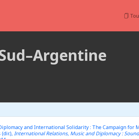
Tou
Sud–Argentine
 Diplomacy and International Solidarity : The Campaign for M
(dir.),
International Relations, Music and Diplomacy : Sound