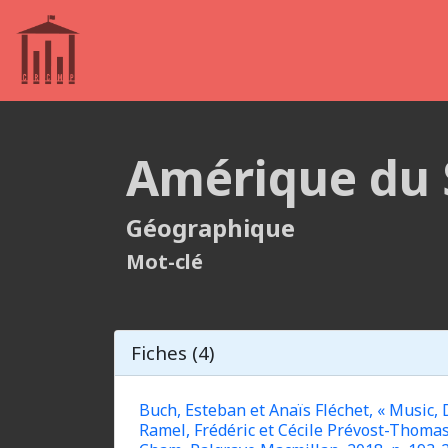
Amérique du 
Géographique
Mot-clé
Fiches (4)
Buch, Esteban et Anaïs Fléchet, « Music,
Ramel, Frédéric et Cécile Prévost-Thomas 