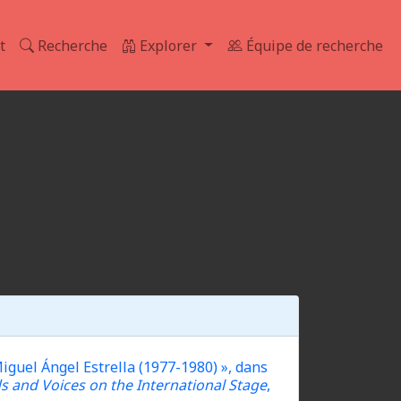
t
Recherche
Explorer
Équipe de recherche
iguel Ángel Estrella (1977-1980) », dans
s and Voices on the International
Stage
,