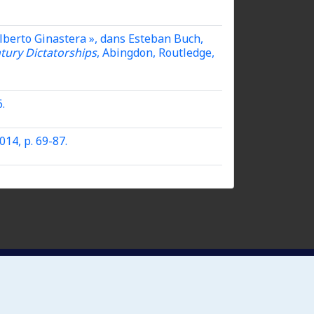
lberto Ginastera », dans Esteban Buch,
tury Dictatorships
, Abingdon, Routledge,
6.
014, p. 69-87.