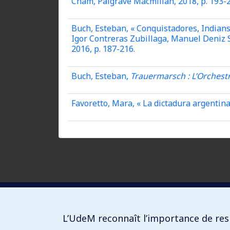
Cham, Palgrave Macmillan, 2018, p. 193-2
Buch, Esteban, « Conquistadores, Indian
Igor Contreras Zubillaga, Manuel Deniz Si
2016, p. 187-216.
Buch, Esteban,
Trauermarsch : L’Orchestr
Favoretto, Mara, « La dictadura argentina
L’UdeM reconnaît l’importance de resp