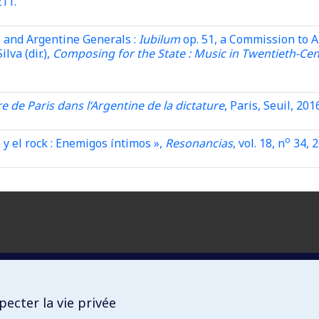
11.
s and Argentine Generals :
Iubilum
op. 51, a Commission to A
lva (dir.),
Composing for the State : Music in Twentieth-Cen
e de Paris dans l’Argentine de la dictature
, Paris, Seuil, 201
o
 y el rock : Enemigos íntimos »,
Resonancias
, vol. 18, n
34, 2
ecter la vie privée