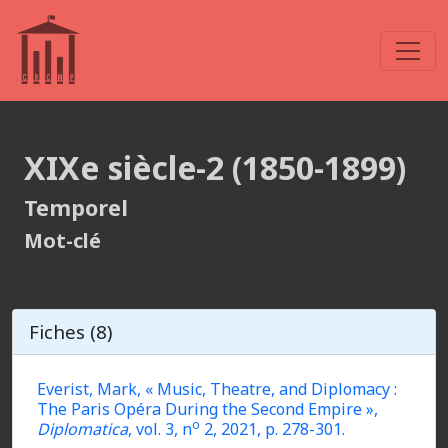
XIXe siècle-2 (1850-1899)
Temporel
Mot-clé
Fiches (8)
Everist, Mark, « Music, Theatre, and Diplomacy :
The Paris Opéra During the Second Empire »,
o
Diplomatica
, vol. 3, n
2, 2021, p. 278-301.