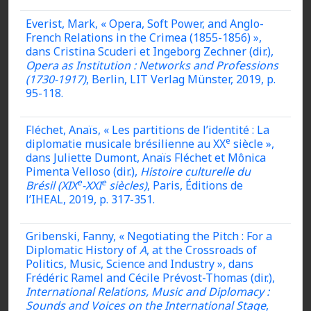
Everist, Mark, « Opera, Soft Power, and Anglo-
French Relations in the Crimea (1855-1856) »,
dans Cristina Scuderi et Ingeborg Zechner (dir.),
Opera as Institution : Networks and Professions
(1730-1917)
, Berlin, LIT Verlag Münster, 2019, p.
95-118.
Fléchet, Anaïs, « Les partitions de l’identité : La
e
diplomatie musicale brésilienne au XX
siècle »,
dans Juliette Dumont, Anaïs Fléchet et Mônica
Pimenta Velloso (dir.),
Histoire culturelle du
e
e
Brésil (XIX
-XXI
siècles)
, Paris, Éditions de
l’IHEAL, 2019, p. 317-351.
Gribenski, Fanny, « Negotiating the Pitch : For a
Diplomatic History of
A
, at the Crossroads of
Politics, Music, Science and Industry », dans
Frédéric Ramel and Cécile Prévost-Thomas (dir.),
International Relations, Music and Diplomacy :
Sounds and Voices on the International Stage
,