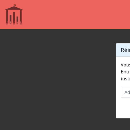
Réi
Vous
Entrez
inst