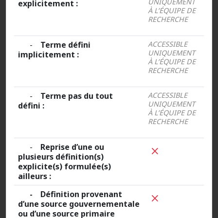
UNIQUEMENT
explicitement :
À L’ÉQUIPE DE
RECHERCHE
-
Terme défini
ACCESSIBLE
UNIQUEMENT
implicitement :
À L’ÉQUIPE DE
RECHERCHE
-
Terme pas du tout
ACCESSIBLE
UNIQUEMENT
défini :
À L’ÉQUIPE DE
RECHERCHE
-
Reprise d’une ou
plusieurs définition(s)
explicite(s) formulée(s)
ailleurs :
- Définition provenant
d’une source gouvernementale
ou d’une source primaire