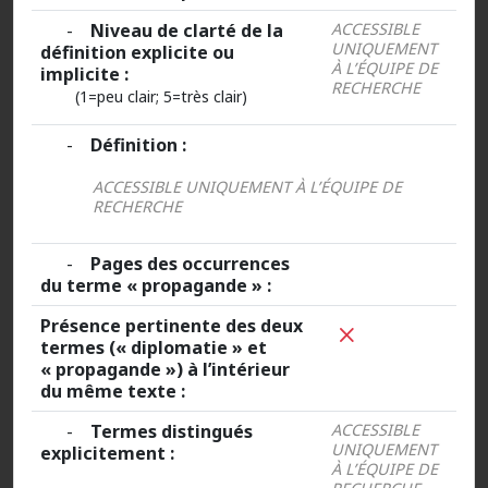
-
Niveau de clarté de la
ACCESSIBLE
UNIQUEMENT
définition explicite ou
À L’ÉQUIPE DE
implicite :
RECHERCHE
(1=peu clair; 5=très clair)
-
Définition :
ACCESSIBLE UNIQUEMENT À L’ÉQUIPE DE
RECHERCHE
-
Pages des occurrences
du terme « propagande » :
Présence pertinente des deux
termes (« diplomatie » et
« propagande ») à l’intérieur
du même texte :
-
Termes distingués
ACCESSIBLE
UNIQUEMENT
explicitement :
À L’ÉQUIPE DE