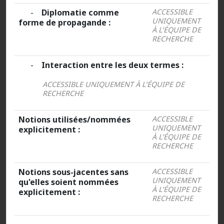
-
Diplomatie comme
ACCESSIBLE
UNIQUEMENT
forme de propagande :
À L’ÉQUIPE DE
RECHERCHE
-
Interaction entre les deux termes :
ACCESSIBLE UNIQUEMENT À L’ÉQUIPE DE
RECHERCHE
Notions utilisées/nommées
ACCESSIBLE
UNIQUEMENT
explicitement :
À L’ÉQUIPE DE
RECHERCHE
Notions sous-jacentes sans
ACCESSIBLE
UNIQUEMENT
qu'elles soient nommées
À L’ÉQUIPE DE
explicitement :
RECHERCHE