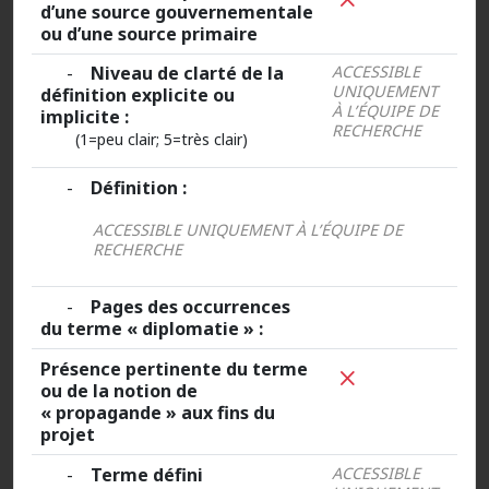
d’une source gouvernementale
ou d’une source primaire
-
Niveau de clarté de la
ACCESSIBLE
UNIQUEMENT
définition explicite ou
À L’ÉQUIPE DE
implicite :
RECHERCHE
(1=peu clair; 5=très clair)
-
Définition :
ACCESSIBLE UNIQUEMENT À L’ÉQUIPE DE
RECHERCHE
-
Pages des occurrences
du terme « diplomatie » :
Présence pertinente du terme
ou de la notion de
« propagande » aux fins du
projet
-
Terme défini
ACCESSIBLE