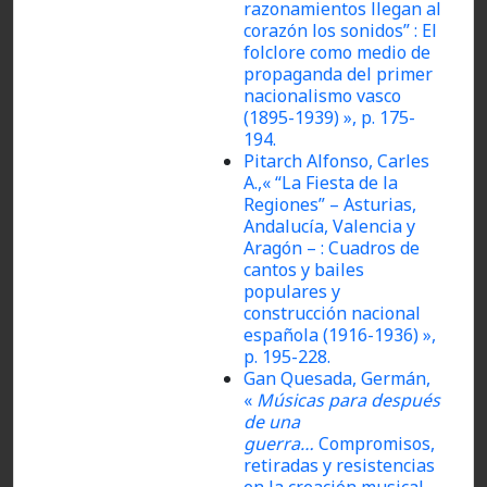
razonamientos llegan al
corazón los sonidos” : El
folclore como medio de
propaganda del primer
nacionalismo vasco
(1895-1939) », p. 175-
194.
Pitarch Alfonso, Carles
A.,« “La Fiesta de la
Regiones” – Asturias,
Andalucía, Valencia y
Aragón – : Cuadros de
cantos y bailes
populares y
construcción nacional
española (1916-1936) »,
p. 195-228.
Gan Quesada, Germán,
«
Músicas para después
de una
guerra…
Compromisos,
retiradas y resistencias