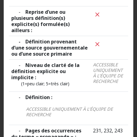
-
Reprise d’une ou
plusieurs définition(s)
explicite(s) formulée(s)
ailleurs :
- Définition provenant
d’une source gouvernementale
ou d’une source primaire
-
Niveau de clarté de la
ACCESSIBLE
UNIQUEMENT
définition explicite ou
À L’ÉQUIPE DE
implicite :
RECHERCHE
(1=peu clair; 5=très clair)
-
Définition :
ACCESSIBLE UNIQUEMENT À L’ÉQUIPE DE
RECHERCHE
-
Pages des occurrences
231, 232, 243
du terme « propagande » :