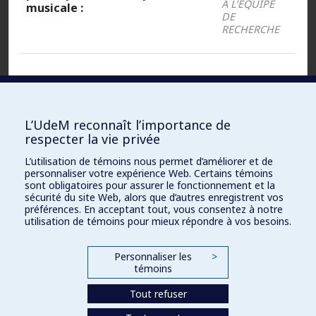
À L’ÉQUIPE
musicale :
DE
RECHERCHE
Fichiers :
L’UdeM reconnaît l’importance de
respecter la vie privée
Document
ACCESSIBLE UNIQUEMENT À L’ÉQUIPE
L’utilisation de témoins nous permet d’améliorer et de
DE RECHERCHE
Word :
personnaliser votre expérience Web. Certains témoins
sont obligatoires pour assurer le fonctionnement et la
sécurité du site Web, alors que d’autres enregistrent vos
PDF
ACCESSIBLE UNIQUEMENT À L’ÉQUIPE
préférences. En acceptant tout, vous consentez à notre
DE RECHERCHE
(original) :
utilisation de témoins pour mieux répondre à vos besoins.
URL :
ACCESSIBLE UNIQUEMENT À L’ÉQUIPE
Personnaliser les
>
DE RECHERCHE
témoins
Tout refuser