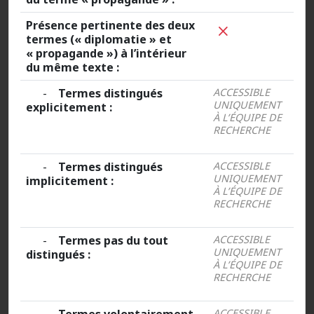
Présence pertinente des deux
termes (« diplomatie » et
« propagande ») à l’intérieur
du même texte :
-
Termes distingués
ACCESSIBLE
UNIQUEMENT
explicitement :
À L’ÉQUIPE DE
RECHERCHE
-
Termes distingués
ACCESSIBLE
UNIQUEMENT
implicitement :
À L’ÉQUIPE DE
RECHERCHE
-
Termes pas du tout
ACCESSIBLE
UNIQUEMENT
distingués :
À L’ÉQUIPE DE
RECHERCHE
ACCESSIBLE