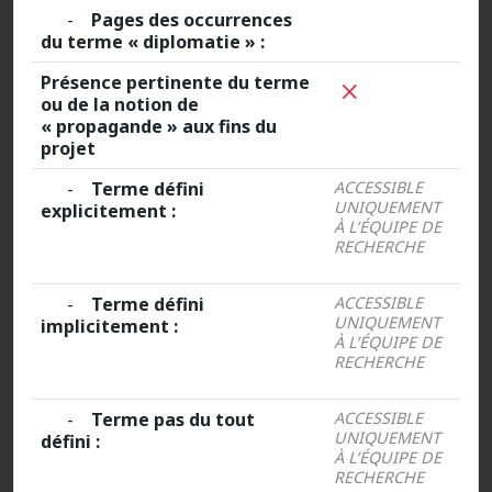
-
Pages des occurrences
du terme « diplomatie » :
Présence pertinente du terme
ou de la notion de
« propagande » aux fins du
projet
-
Terme défini
ACCESSIBLE
UNIQUEMENT
explicitement :
À L’ÉQUIPE DE
RECHERCHE
-
Terme défini
ACCESSIBLE
UNIQUEMENT
implicitement :
À L’ÉQUIPE DE
RECHERCHE
-
Terme pas du tout
ACCESSIBLE
UNIQUEMENT
défini :
À L’ÉQUIPE DE
RECHERCHE