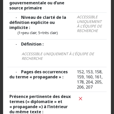
gouvernementale ou d’une
source primaire
-
Niveau de clarté de la
ACCESSIBLE
UNIQUEMENT
définition explicite ou
À L’ÉQUIPE DE
implicite :
RECHERCHE
(1=peu clair; 5=très clair)
-
Définition :
ACCESSIBLE UNIQUEMENT À L’ÉQUIPE DE
RECHERCHE
-
Pages des occurrences
152, 153, 158,
du terme « propagande » :
159, 160, 161,
178, 204, 205,
206, 207
Présence pertinente des deux
termes (« diplomatie » et
« propagande ») à l’intérieur
du même texte :