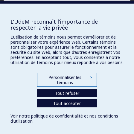
Fichiers :
L’UdeM reconnaît l’importance de
respecter la vie privée
Document
ACCESSIBLE UNIQUEMENT À L’ÉQUIPE
L’utilisation de témoins nous permet d’améliorer et de
DE RECHERCHE
Word :
personnaliser votre expérience Web. Certains témoins
sont obligatoires pour assurer le fonctionnement et la
sécurité du site Web, alors que d’autres enregistrent vos
PDF
ACCESSIBLE UNIQUEMENT À L’ÉQUIPE
préférences. En acceptant tout, vous consentez à notre
DE RECHERCHE
(original) :
utilisation de témoins pour mieux répondre à vos besoins.
URL :
ACCESSIBLE UNIQUEMENT À L’ÉQUIPE
Personnaliser les
>
DE RECHERCHE
témoins
Tout refuser
Tout accepter
Voir notre
politique de confidentialité
et nos
conditions
d’utilisation
.
Connexion
Paramètres des témoins