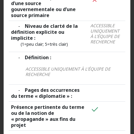
d’une source
gouvernementale ou d’une
source primaire
-
Niveau de clarté de la
ACCESSIBLE
UNIQUEMENT
définition explicite ou
À L’ÉQUIPE DE
implicite :
RECHERCHE
(1=peu clair; 5=très clair)
-
Définition :
ACCESSIBLE UNIQUEMENT À L’ÉQUIPE DE
RECHERCHE
-
Pages des occurrences
du terme « diplomatie » :
Présence pertinente du terme
ou de la notion de
« propagande » aux fins du
projet