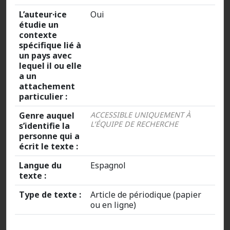
L’auteur·ice
Oui
étudie un
contexte
spécifique lié à
un pays avec
lequel il ou elle
a un
attachement
particulier :
Genre auquel
ACCESSIBLE UNIQUEMENT À
L’ÉQUIPE DE RECHERCHE
s’identifie la
personne qui a
écrit le texte :
Langue du
Espagnol
texte :
Type de texte :
Article de périodique (papier
ou en ligne)