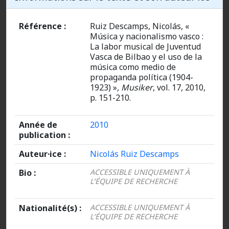
Référence :
Ruiz Descamps, Nicolás, «
Música y nacionalismo vasco :
La labor musical de Juventud
Vasca de Bilbao y el uso de la
música como medio de
propaganda política (1904-
1923) »,
Musiker
, vol. 17, 2010,
p. 151-210.
Année de
2010
publication :
Auteur·ice :
Nicolás Ruiz Descamps
Bio :
ACCESSIBLE UNIQUEMENT À
L’ÉQUIPE DE RECHERCHE
Nationalité(s) :
ACCESSIBLE UNIQUEMENT À
L’ÉQUIPE DE RECHERCHE