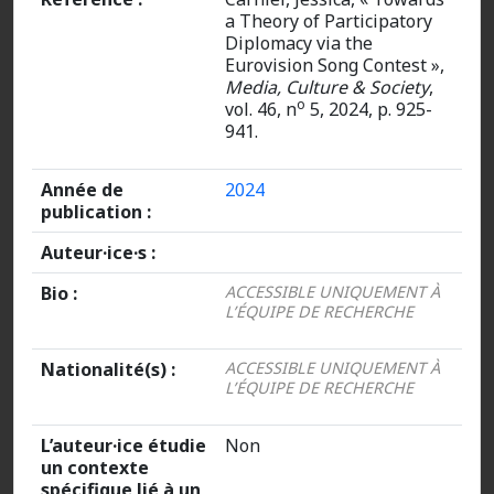
a Theory of Participatory
Diplomacy via the
Eurovision Song Contest »,
Media, Culture & Society
,
o
vol. 46, n
5, 2024, p. 925-
941.
Année de
2024
publication :
Auteur·ice·s :
Bio :
ACCESSIBLE UNIQUEMENT À
L’ÉQUIPE DE RECHERCHE
Nationalité(s) :
ACCESSIBLE UNIQUEMENT À
L’ÉQUIPE DE RECHERCHE
L’auteur·ice étudie
Non
un contexte
spécifique lié à un