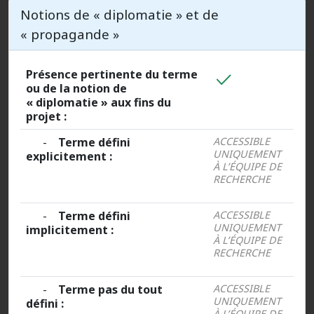
Notions de « diplomatie » et de
« propagande »
Présence pertinente du terme
ou de la notion de
« diplomatie » aux fins du
projet :
-
Terme défini
ACCESSIBLE
UNIQUEMENT
explicitement :
À L’ÉQUIPE DE
RECHERCHE
-
Terme défini
ACCESSIBLE
UNIQUEMENT
implicitement :
À L’ÉQUIPE DE
RECHERCHE
-
Terme pas du tout
ACCESSIBLE
UNIQUEMENT
défini :
À L’ÉQUIPE DE