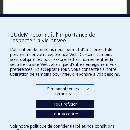
Fichiers :
L’UdeM reconnaît l’importance de
respecter la vie privée
Document
ACCESSIBLE UNIQUEMENT À L’ÉQUIPE
L’utilisation de témoins nous permet d’améliorer et de
DE RECHERCHE
Word :
personnaliser votre expérience Web. Certains témoins
sont obligatoires pour assurer le fonctionnement et la
sécurité du site Web, alors que d’autres enregistrent vos
PDF
ACCESSIBLE UNIQUEMENT À L’ÉQUIPE
préférences. En acceptant tout, vous consentez à notre
DE RECHERCHE
(original) :
utilisation de témoins pour mieux répondre à vos besoins.
URL :
ACCESSIBLE UNIQUEMENT À L’ÉQUIPE
Personnaliser les
>
DE RECHERCHE
témoins
Tout refuser
Tout accepter
Voir notre
politique de confidentialité
et nos
conditions