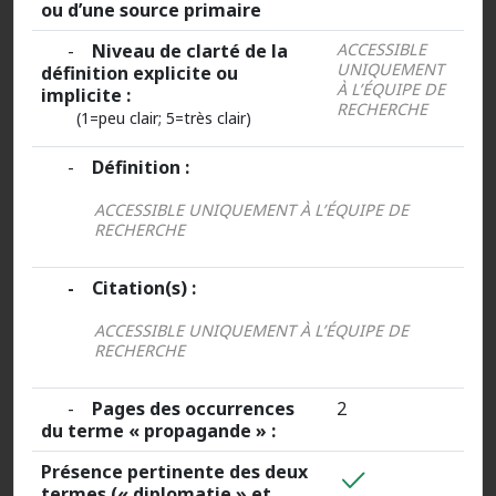
ou d’une source primaire
-
Niveau de clarté de la
ACCESSIBLE
UNIQUEMENT
définition explicite ou
À L’ÉQUIPE DE
implicite :
RECHERCHE
(1=peu clair; 5=très clair)
-
Définition :
ACCESSIBLE UNIQUEMENT À L’ÉQUIPE DE
RECHERCHE
- Citation(s) :
ACCESSIBLE UNIQUEMENT À L’ÉQUIPE DE
RECHERCHE
-
Pages des occurrences
2
du terme « propagande » :
Présence pertinente des deux
termes (« diplomatie » et