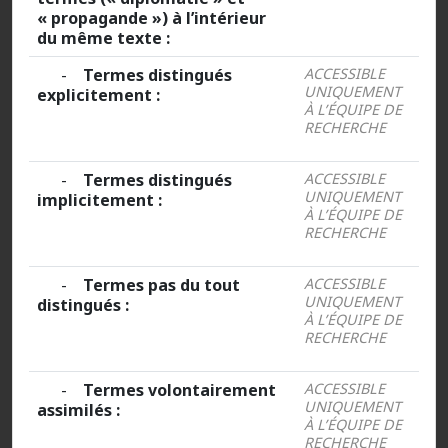
« propagande ») à l’intérieur
du même texte :
-
Termes distingués
ACCESSIBLE
UNIQUEMENT
explicitement :
À L’ÉQUIPE DE
RECHERCHE
-
Termes distingués
ACCESSIBLE
UNIQUEMENT
implicitement :
À L’ÉQUIPE DE
RECHERCHE
-
Termes pas du tout
ACCESSIBLE
UNIQUEMENT
distingués :
À L’ÉQUIPE DE
RECHERCHE
-
Termes volontairement
ACCESSIBLE
UNIQUEMENT
assimilés :
À L’ÉQUIPE DE
RECHERCHE