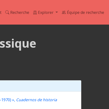
t
Recherche
Explorer
Équipe de recherche
ssique
-1970) »,
Cuadernos de historia