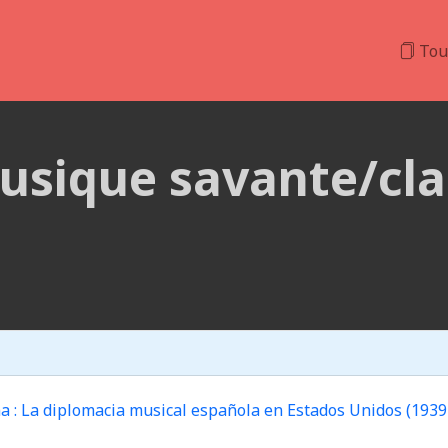
Tou
usique savante/cla
na : La diplomacia musical española en Estados Unidos (1939