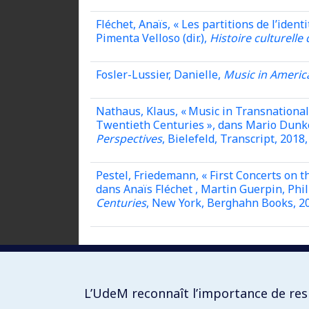
Fléchet, Anaïs, « Les partitions de l’iden
Pimenta Velloso (dir.),
Histoire culturelle 
Fosler-Lussier, Danielle,
Music in Americ
Nathaus, Klaus, « Music in Transnational
Twentieth Centuries », dans Mario Dunkel 
Perspectives
, Bielefeld, Transcript, 2018,
Pestel, Friedemann, « First Concerts on 
dans Anaïs Fléchet , Martin Guerpin, Phil
Centuries
, New York, Berghahn Books, 202
L’UdeM reconnaît l’importance de resp