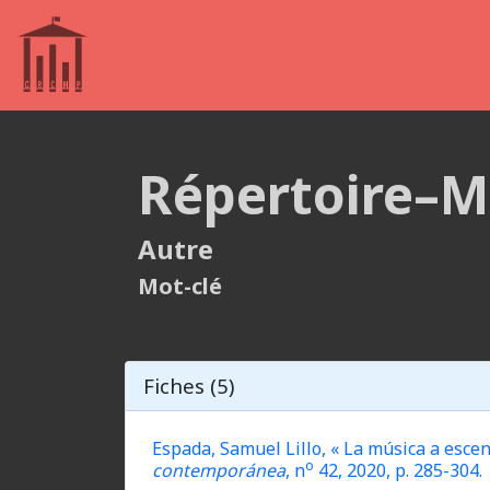
Répertoire–M
Autre
Mot-clé
Fiches (5)
Espada, Samuel Lillo, « La música a esce
o
contemporánea
, n
42, 2020, p. 285-304.