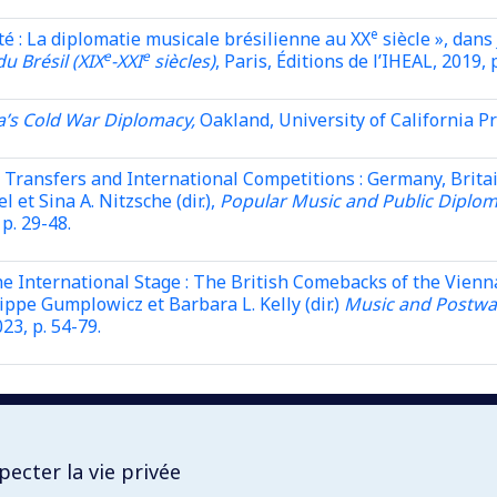
e
tité : La diplomatie musicale brésilienne au XX
siècle », dans
e
e
du Brésil (XIX
-XXI
siècles)
, Paris, Éditions de l’IHEAL, 2019, 
a’s Cold War Diplomacy,
Oakland, University of California Pr
 Transfers and International Competitions : Germany, Brita
et Sina A. Nitzsche (dir.),
Popular Music and Public Diploma
 p. 29-48.
the International Stage : The British Comebacks of the Vienn
ippe Gumplowicz et Barbara L. Kelly (dir.)
Music and Postwar
3, p. 54-79.
ecter la vie privée