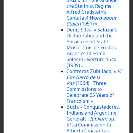
Music” in Poland under
the Stalinist Regime :
Alfred Gradstein’s
Cantata
A Word about
Stalin
(1951) »
Deniz Silva, « Salazar’s
Dictatorship and the
Paradoxes of State
Music : Luís de Freitas
Branco’s Ill-Fated
Solemn Overture 1640
(1939) »
Contreras Zubillaga, «
El
Concierto de la
Paz
(1964) : Three
Commissions to
Celebrate 25 Years of
Francoism »
Buch, « Conquistadores,
Indians and Argentine
Generals :
Iubilum
op.
51, a Commission to
Alberto Ginastera »