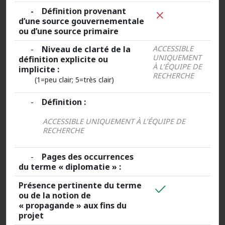
- Définition provenant
d’une source gouvernementale
ou d’une source primaire
-
Niveau de clarté de la
ACCESSIBLE
UNIQUEMENT
définition explicite ou
À L’ÉQUIPE DE
implicite :
RECHERCHE
(1=peu clair; 5=très clair)
-
Définition :
ACCESSIBLE UNIQUEMENT À L’ÉQUIPE DE
RECHERCHE
-
Pages des occurrences
du terme « diplomatie » :
Présence pertinente du terme
ou de la notion de
« propagande » aux fins du
projet