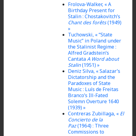
Frolova-Walker, « A
Birthday Present for
Stalin : Chostakovitch’s
Chant des forêts
(1949)
»
Tuchowski, « “State
Music” in Poland under
the Stalinist Regime :
Alfred Gradstein’s
Cantata
A Word about
Stalin
(1951) »
Deniz Silva, « Salazar’s
Dictatorship and the
Paradoxes of State
Music : Luís de Freitas
Branco’s Ill-Fated
Solemn Overture 1640
(1939) »
Contreras Zubillaga, «
El
Concierto de la
Paz
(1964) : Three
Commissions to