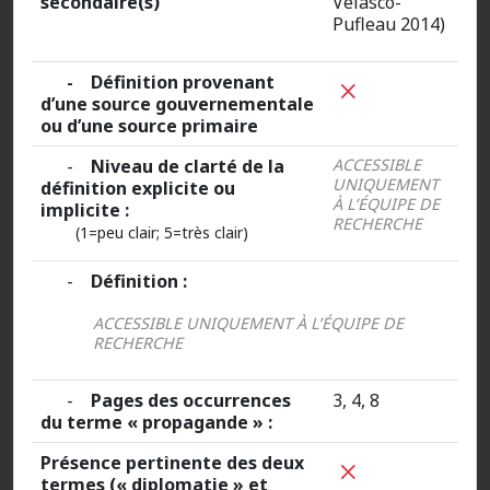
secondaire(s)
Velasco-
Pufleau 2014)
- Définition provenant
d’une source gouvernementale
ou d’une source primaire
-
Niveau de clarté de la
ACCESSIBLE
UNIQUEMENT
définition explicite ou
À L’ÉQUIPE DE
implicite :
RECHERCHE
(1=peu clair; 5=très clair)
-
Définition :
ACCESSIBLE UNIQUEMENT À L’ÉQUIPE DE
RECHERCHE
-
Pages des occurrences
3, 4, 8
du terme « propagande » :
Présence pertinente des deux
termes (« diplomatie » et