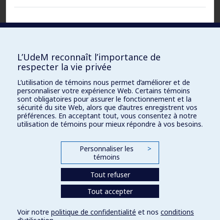
Fichiers :
L’UdeM reconnaît l’importance de
respecter la vie privée
Document
ACCESSIBLE UNIQUEMENT À L’ÉQUIPE
L’utilisation de témoins nous permet d’améliorer et de
DE RECHERCHE
Word :
personnaliser votre expérience Web. Certains témoins
sont obligatoires pour assurer le fonctionnement et la
sécurité du site Web, alors que d’autres enregistrent vos
PDF
ACCESSIBLE UNIQUEMENT À L’ÉQUIPE
préférences. En acceptant tout, vous consentez à notre
DE RECHERCHE
(original) :
utilisation de témoins pour mieux répondre à vos besoins.
URL :
ACCESSIBLE UNIQUEMENT À L’ÉQUIPE
Personnaliser les
>
DE RECHERCHE
témoins
Tout refuser
Tout accepter
Voir notre
politique de confidentialité
et nos
conditions