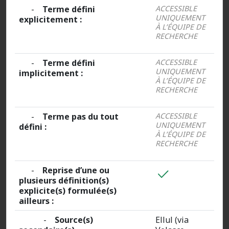
-
Terme défini
ACCESSIBLE
UNIQUEMENT
explicitement :
À L’ÉQUIPE DE
RECHERCHE
-
Terme défini
ACCESSIBLE
UNIQUEMENT
implicitement :
À L’ÉQUIPE DE
RECHERCHE
-
Terme pas du tout
ACCESSIBLE
UNIQUEMENT
défini :
À L’ÉQUIPE DE
RECHERCHE
-
Reprise d’une ou
plusieurs définition(s)
explicite(s) formulée(s)
ailleurs :
-
Source(s)
Ellul (via