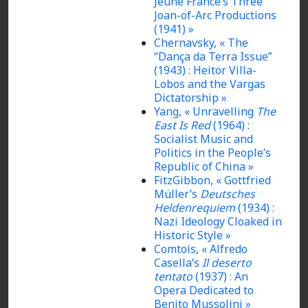
Jeune France’s Three
Joan-of-Arc Productions
(1941) »
Chernavsky, « The
“Dança da Terra Issue”
(1943) : Heitor Villa-
Lobos and the Vargas
Dictatorship »
Yang, « Unravelling
The
East Is Red
(1964) :
Socialist Music and
Politics in the People’s
Republic of China »
FitzGibbon, « Gottfried
Müller’s
Deutsches
Heldenrequiem
(1934) :
Nazi Ideology Cloaked in
Historic Style »
Comtois, « Alfredo
Casella’s
Il deserto
tentato
(1937) : An
Opera Dedicated to
Benito Mussolini »