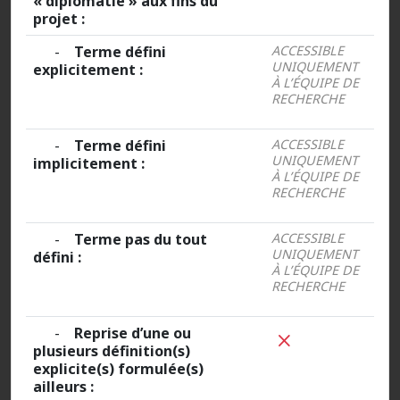
« diplomatie » aux fins du
projet :
-
Terme défini
ACCESSIBLE
UNIQUEMENT
explicitement :
À L’ÉQUIPE DE
RECHERCHE
-
Terme défini
ACCESSIBLE
UNIQUEMENT
implicitement :
À L’ÉQUIPE DE
RECHERCHE
-
Terme pas du tout
ACCESSIBLE
UNIQUEMENT
défini :
À L’ÉQUIPE DE
RECHERCHE
-
Reprise d’une ou
plusieurs définition(s)
explicite(s) formulée(s)
ailleurs :