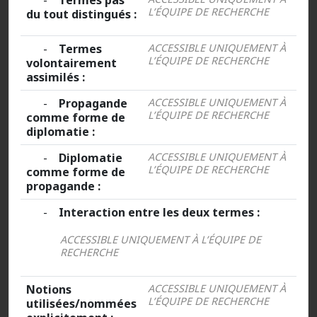
-
Termes pas
L’ÉQUIPE DE RECHERCHE
du tout distingués :
-
Termes
ACCESSIBLE UNIQUEMENT À
L’ÉQUIPE DE RECHERCHE
volontairement
assimilés :
-
Propagande
ACCESSIBLE UNIQUEMENT À
L’ÉQUIPE DE RECHERCHE
comme forme de
diplomatie :
-
Diplomatie
ACCESSIBLE UNIQUEMENT À
L’ÉQUIPE DE RECHERCHE
comme forme de
propagande :
-
Interaction entre les deux termes :
ACCESSIBLE UNIQUEMENT À L’ÉQUIPE DE
RECHERCHE
Notions
ACCESSIBLE UNIQUEMENT À
L’ÉQUIPE DE RECHERCHE
utilisées/nommées