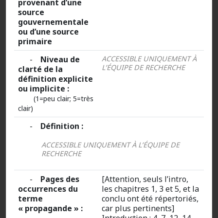
provenant d’une
source
gouvernementale
ou d’une source
primaire
-
Niveau de
ACCESSIBLE UNIQUEMENT À
L’ÉQUIPE DE RECHERCHE
clarté de la
définition explicite
ou implicite :
(1=peu clair; 5=très
clair)
-
Définition :
ACCESSIBLE UNIQUEMENT À L’ÉQUIPE DE
RECHERCHE
-
Pages des
[Attention, seuls l’intro,
occurrences du
les chapitres 1, 3 et 5, et la
terme
conclu ont été répertoriés,
« propagande » :
car plus pertinents]