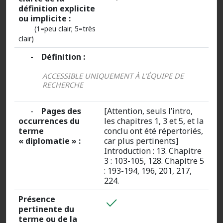
définition explicite
ou implicite :
(1=peu clair; 5=très
clair)
-
Définition :
ACCESSIBLE UNIQUEMENT À L’ÉQUIPE DE
RECHERCHE
-
Pages des
[Attention, seuls l’intro,
occurrences du
les chapitres 1, 3 et 5, et la
terme
conclu ont été répertoriés,
« diplomatie » :
car plus pertinents]
Introduction : 13. Chapitre
3 : 103-105, 128. Chapitre 5
: 193-194, 196, 201, 217,
224.
Présence
pertinente du
terme ou de la