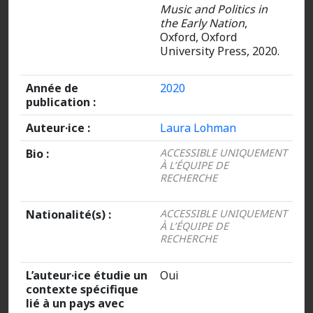
Music and Politics in
the Early Nation
,
Oxford, Oxford
University Press, 2020.
Année de
2020
publication :
Auteur·ice :
Laura Lohman
Bio :
ACCESSIBLE UNIQUEMENT
À L’ÉQUIPE DE
RECHERCHE
Nationalité(s) :
ACCESSIBLE UNIQUEMENT
À L’ÉQUIPE DE
RECHERCHE
L’auteur·ice étudie un
Oui
contexte spécifique
lié à un pays avec