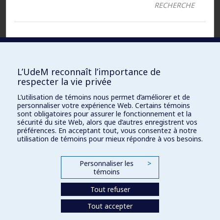
RECHERCHE
Fichiers :
L’UdeM reconnaît l’importance de
respecter la vie privée
Document
ACCESSIBLE UNIQUEMENT À L’ÉQUIPE
L’utilisation de témoins nous permet d’améliorer et de
DE RECHERCHE
Word :
personnaliser votre expérience Web. Certains témoins
sont obligatoires pour assurer le fonctionnement et la
sécurité du site Web, alors que d’autres enregistrent vos
PDF
ACCESSIBLE UNIQUEMENT À L’ÉQUIPE
préférences. En acceptant tout, vous consentez à notre
DE RECHERCHE
(original) :
utilisation de témoins pour mieux répondre à vos besoins.
URL :
ACCESSIBLE UNIQUEMENT À L’ÉQUIPE
Personnaliser les
>
DE RECHERCHE
témoins
Tout refuser
Tout accepter