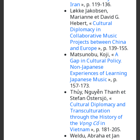
Iran
», p. 119-136.
Løkke Jakobsen,
Marianne et David G.
Hebert, «
Cultural
Diplomacy in
Collaborative Music
Projects between China
and Europe
», p. 139-155.
Matsunobu, Koji, «
A
Gap in Cultural Policy.
Non-Japanese
Experiences of Learning
Japanese Music
»,
p.
157-173.
Thủy, Nguyễn Thanh et
Stefan Östersjö, «
Cultural Diplomacy and
Transculturation
through the History of
the
Vọng Cổ
in
Vietnam
»,
p. 181-205.
Weldu, Abraha et Jan