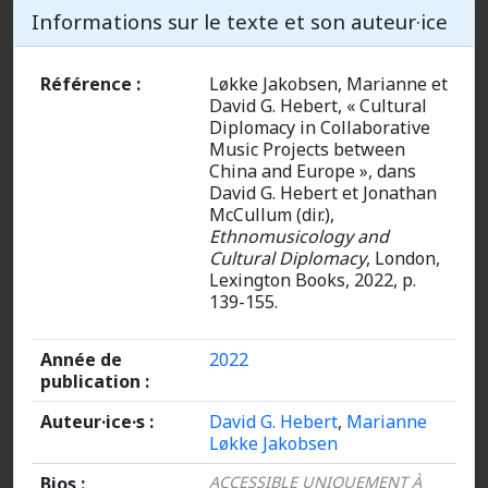
Informations sur le texte et son auteur·ice
Référence :
Løkke Jakobsen, Marianne et
David G. Hebert, « Cultural
Diplomacy in Collaborative
Music Projects between
China and Europe », dans
David G. Hebert et Jonathan
McCullum (dir.),
Ethnomusicology and
Cultural Diplomacy
, London,
Lexington Books, 2022, p.
139-155.
Année de
2022
publication :
Auteur·ice·s :
David G. Hebert
,
Marianne
Løkke Jakobsen
Bios :
ACCESSIBLE UNIQUEMENT À