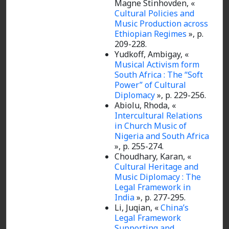
Magne Stinhovden, «
Cultural Policies and
Music Production across
Ethiopian Regimes
», p.
209-228.
Yudkoff, Ambigay, «
Musical Activism form
South Africa : The “Soft
Power” of Cultural
Diplomacy
», p. 229-256.
Abiolu, Rhoda, «
Intercultural Relations
in Church Music of
Nigeria and South Africa
», p. 255-274.
Choudhary, Karan, «
Cultural Heritage and
Music Diplomacy : The
Legal Framework in
India
», p. 277-295.
Li, Juqian, «
China’s
Legal Framework
Supporting and