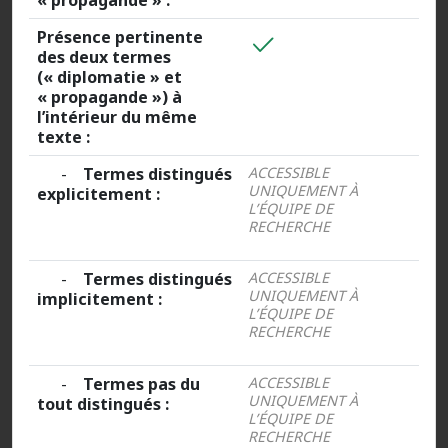
« propagande » :
Présence pertinente
des deux termes
(« diplomatie » et
« propagande ») à
l’intérieur du même
texte :
-
Termes distingués
ACCESSIBLE
UNIQUEMENT À
explicitement :
L’ÉQUIPE DE
RECHERCHE
-
Termes distingués
ACCESSIBLE
UNIQUEMENT À
implicitement :
L’ÉQUIPE DE
RECHERCHE
-
Termes pas du
ACCESSIBLE
UNIQUEMENT À
tout distingués :
L’ÉQUIPE DE
RECHERCHE