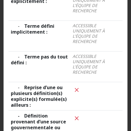
UNIQUEMENT À
explicitement :
L’ÉQUIPE DE
RECHERCHE
-
Terme défini
ACCESSIBLE
UNIQUEMENT À
implicitement :
L’ÉQUIPE DE
RECHERCHE
-
Terme pas du tout
ACCESSIBLE
UNIQUEMENT À
défini :
L’ÉQUIPE DE
RECHERCHE
-
Reprise d’une ou
plusieurs définition(s)
explicite(s) formulée(s)
ailleurs :
- Définition
provenant d’une source
gouvernementale ou