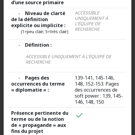
d’une source primaire
-
Niveau de clarté
ACCESSIBLE
UNIQUEMENT À
de la définition
L’ÉQUIPE DE
explicite ou implicite :
RECHERCHE
(1=peu clair; 5=très clair)
-
Définition :
ACCESSIBLE UNIQUEMENT À L’ÉQUIPE DE
RECHERCHE
-
Pages des
139-141, 145-146,
occurrences du terme
148, 152-153. Pages
« diplomatie » :
des occurrences de
soft power : 139, 145-
146, 148, 150
Présence pertinente du
terme ou de la notion
de « propagande » aux
fins du projet