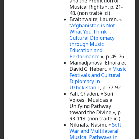
and the Promotion of
Musical Rights », p. 21-
48. (non traité ici)
Braithwaite, Lauren,
«
“
Afghanistan is Not
What You Think” :
Cultural Diplomacy
through Music
Education and
Performance
», p. 49-76.
Mamadjanova, Elnora et
David G. Hebert, «
Music
Festivals and Cultural
Diplomacy in
Uzbekistan
», p. 77-92.
Yafi, Chaden, « Sufi
Voices : Music as a
Unifying Pathway
toward the Divine », p.
93-118. (non traité ici)
Niknafs, Nasim,
«
Soft
War and Multilateral
Musical Pathways in