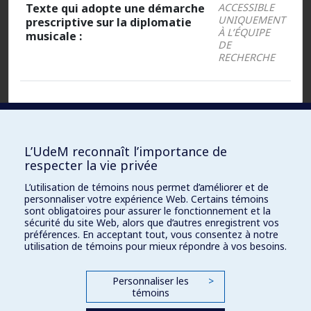
Texte qui adopte une démarche
ACCESSIBLE
UNIQUEMENT
prescriptive sur la diplomatie
À L’ÉQUIPE
musicale :
DE
RECHERCHE
Fichiers :
L’UdeM reconnaît l’importance de
respecter la vie privée
Document
ACCESSIBLE UNIQUEMENT À L’ÉQUIPE
L’utilisation de témoins nous permet d’améliorer et de
DE RECHERCHE
Word :
personnaliser votre expérience Web. Certains témoins
sont obligatoires pour assurer le fonctionnement et la
sécurité du site Web, alors que d’autres enregistrent vos
PDF
ACCESSIBLE UNIQUEMENT À L’ÉQUIPE
préférences. En acceptant tout, vous consentez à notre
DE RECHERCHE
(original) :
utilisation de témoins pour mieux répondre à vos besoins.
URL :
ACCESSIBLE UNIQUEMENT À L’ÉQUIPE
Personnaliser les
>
DE RECHERCHE
témoins