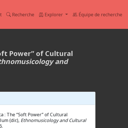
t
Recherche
Explorer
Équipe de recherche
oft Power” of Cultural
thnomusicology and
a : The “Soft Power” of Cultural
um (dir.),
Ethnomusicology and Cultural
6.