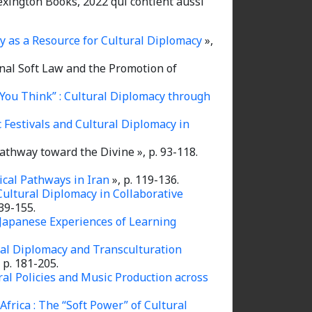
exington Books, 2022 qui contient aussi
y as a Resource for Cultural Diplomacy
»,
nal Soft Law and the Promotion of
You Think” : Cultural Diplomacy through
 Festivals and Cultural Diplomacy in
Pathway toward the Divine », p. 93-118.
ical Pathways in Iran
», p. 119-136.
Cultural Diplomacy in Collaborative
139-155.
-Japanese Experiences of Learning
al Diplomacy and Transculturation
p. 181-205.
ral Policies and Music Production across
frica : The “Soft Power” of Cultural