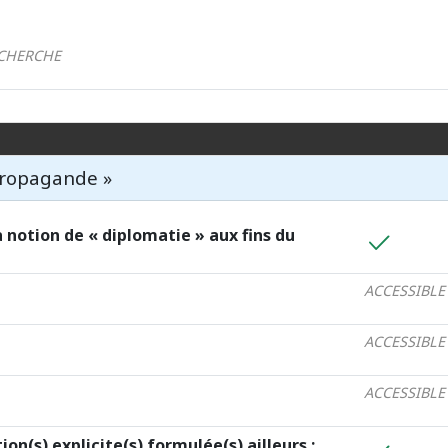
ECHERCHE
 propagande »
 notion de « diplomatie » aux fins du
ACCESSIBLE
ACCESSIBLE
ACCESSIBLE
ion(s) explicite(s) formulée(s) ailleurs :