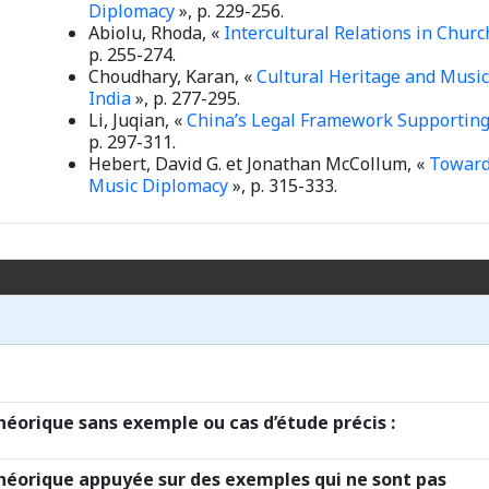
Diplomacy
», p. 229-256.
Abiolu, Rhoda, «
Intercultural Relations in Churc
p. 255-274.
Choudhary, Karan, «
Cultural Heritage and Musi
India
», p. 277-295.
Li, Juqian, «
China’s Legal Framework Supporting a
p. 297-311.
Hebert, David G. et Jonathan McCollum, «
Toward
Music Diplomacy
»,
p. 315-333.
orique sans exemple ou cas d’étude précis :
éorique appuyée sur des exemples qui ne sont pas