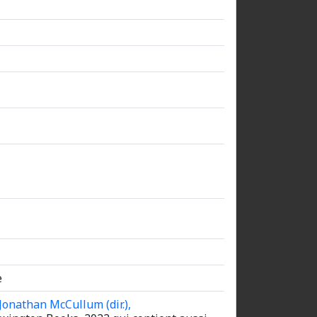
e
Jonathan McCullum (dir.),