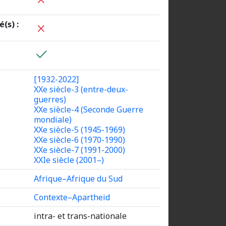
(s) :
[1932-2022]
XXe siècle-3 (entre-deux-
guerres)
XXe siècle-4 (Seconde Guerre
mondiale)
XXe siècle-5 (1945-1969)
XXe siècle-6 (1970-1990)
XXe siècle-7 (1991-2000)
XXIe siècle (2001–)
Afrique–Afrique du Sud
Contexte–Apartheid
intra- et trans-nationale