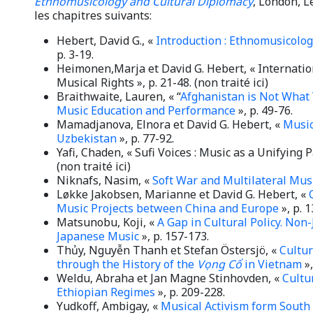
Ethnomusicology and Cultural Diplomacy
, London, L
les chapitres suivants:
Hebert, David G., «
Introduction : Ethnomusicolog
p. 3-19.
Heimonen,Marja et David G. Hebert, « Internatio
Musical Rights », p. 21-48. (non traité ici)
Braithwaite, Lauren,
« “
Afghanistan is Not What 
Music Education and Performance
», p. 49-76.
Mamadjanova, Elnora et David G. Hebert, «
Music
Uzbekistan
», p. 77-92.
Yafi, Chaden, « Sufi Voices : Music as a Unifying 
(non traité ici)
Niknafs, Nasim,
«
Soft War and Multilateral Mus
Løkke Jakobsen, Marianne et David G. Hebert, «
Music Projects between China and Europe
», p. 
Matsunobu, Koji, «
A Gap in Cultural Policy. Non
Japanese Music
»,
p. 157-173.
Thủy, Nguyễn Thanh et Stefan Östersjö, «
Cultur
through the History of the
Vọng Cổ
in Vietnam
»,
Weldu, Abraha et Jan Magne Stinhovden, «
Cultu
Ethiopian Regimes
», p. 209-228.
Yudkoff, Ambigay, «
Musical Activism form South A