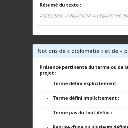
Résumé du texte :
ACCESSIBLE UNIQUEMENT À L’ÉQUIPE DE R
Notions de « diplomatie » et de «
Présence pertinente du terme ou de la
projet :
-
Terme défini explicitement :
-
Terme défini implicitement :
-
Terme pas du tout défini :
-
Reprise d’une ou plusieurs définit