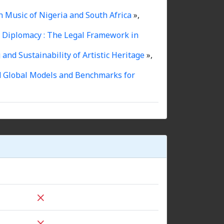
h Music of Nigeria and South Africa
»,
c Diplomacy : The Legal Framework in
nd Sustainability of Artistic Heritage
»,
 Global Models and Benchmarks for