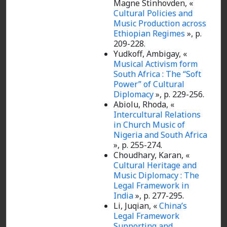
Magne Stinhovden, «
Cultural Policies and
Music Production across
Ethiopian Regimes
», p.
209-228.
Yudkoff, Ambigay, «
Musical Activism form
South Africa : The “Soft
Power” of Cultural
Diplomacy
», p. 229-256.
Abiolu, Rhoda, «
Intercultural Relations
in Church Music of
Nigeria and South Africa
», p. 255-274.
Choudhary, Karan, «
Cultural Heritage and
Music Diplomacy : The
Legal Framework in
India
», p. 277-295.
Li, Juqian, «
China’s
Legal Framework
Supporting and