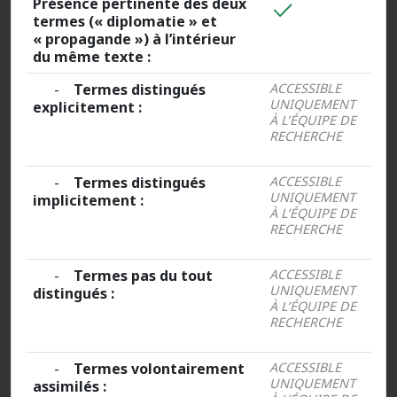
Présence pertinente des deux
termes (« diplomatie » et
« propagande ») à l’intérieur
du même texte :
-
Termes distingués
ACCESSIBLE
UNIQUEMENT
explicitement :
À L’ÉQUIPE DE
RECHERCHE
-
Termes distingués
ACCESSIBLE
UNIQUEMENT
implicitement :
À L’ÉQUIPE DE
RECHERCHE
-
Termes pas du tout
ACCESSIBLE
UNIQUEMENT
distingués :
À L’ÉQUIPE DE
RECHERCHE
-
Termes volontairement
ACCESSIBLE
UNIQUEMENT
assimilés :