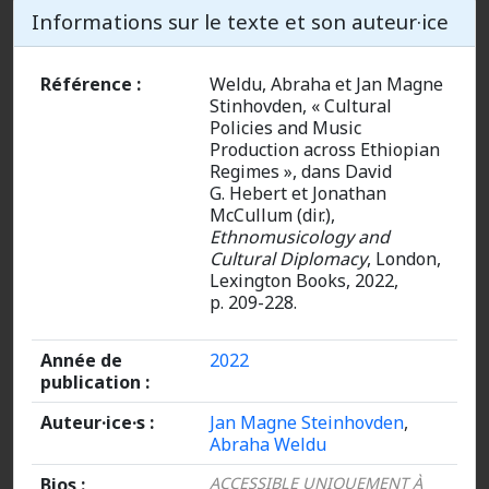
Informations sur le texte et son auteur·ice
Référence :
Weldu, Abraha et Jan Magne
Stinhovden, « Cultural
Policies and Music
Production across Ethiopian
Regimes »,
dans David
G. Hebert et Jonathan
McCullum (dir.),
Ethnomusicology and
Cultural Diplomacy
, London,
Lexington Books, 2022,
p. 209-228.
Année de
2022
publication :
Auteur·ice·s :
Jan Magne Steinhovden
,
Abraha Weldu
Bios :
ACCESSIBLE UNIQUEMENT À