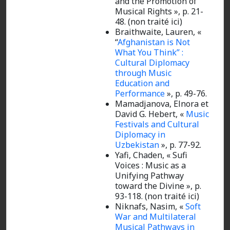
and the Promotion of
Musical Rights », p. 21-
48. (non traité ici)
Braithwaite, Lauren,
«
“
Afghanistan is Not
What You Think” :
Cultural Diplomacy
through Music
Education and
Performance
», p. 49-76.
Mamadjanova, Elnora et
David G. Hebert, «
Music
Festivals and Cultural
Diplomacy in
Uzbekistan
», p. 77-92.
Yafi, Chaden, « Sufi
Voices : Music as a
Unifying Pathway
toward the Divine », p.
93-118. (non traité ici)
Niknafs, Nasim,
«
Soft
War and Multilateral
Musical Pathways in