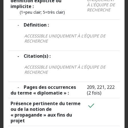
définition explicite ou
À L’ÉQUIPE DE
implicite :
RECHERCHE
(1=peu clair; 5=très clair)
-
Définition :
ACCESSIBLE UNIQUEMENT À L’ÉQUIPE DE
RECHERCHE
- Citation(s) :
ACCESSIBLE UNIQUEMENT À L’ÉQUIPE DE
RECHERCHE
-
Pages des occurrences
209, 221, 222
du terme « diplomatie » :
(2 fois)
Présence pertinente du terme
ou de la notion de
« propagande » aux fins du
projet