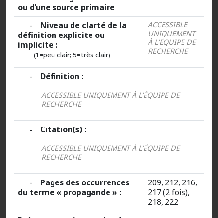
ou d’une source primaire
-
Niveau de clarté de la
ACCESSIBLE
UNIQUEMENT
définition explicite ou
À L’ÉQUIPE DE
implicite :
RECHERCHE
(1=peu clair; 5=très clair)
-
Définition :
ACCESSIBLE UNIQUEMENT À L’ÉQUIPE DE
RECHERCHE
- Citation(s) :
ACCESSIBLE UNIQUEMENT À L’ÉQUIPE DE
RECHERCHE
-
Pages des occurrences
209, 212, 216,
du terme « propagande » :
217 (2 fois),
218, 222