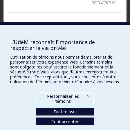
RECHERCHE
Fichiers :
L’UdeM reconnaît l’importance de
respecter la vie privée
Document
ACCESSIBLE UNIQUEMENT À L’ÉQUIPE
L’utilisation de témoins nous permet d’améliorer et de
DE RECHERCHE
Word :
personnaliser votre expérience Web. Certains témoins
sont obligatoires pour assurer le fonctionnement et la
sécurité du site Web, alors que d’autres enregistrent vos
PDF
ACCESSIBLE UNIQUEMENT À L’ÉQUIPE
préférences. En acceptant tout, vous consentez à notre
DE RECHERCHE
(original) :
utilisation de témoins pour mieux répondre à vos besoins.
URL :
ACCESSIBLE UNIQUEMENT À L’ÉQUIPE
Personnaliser les
>
DE RECHERCHE
témoins
Tout refuser
Tout accepter