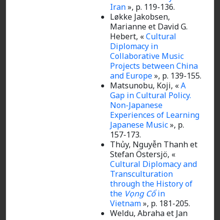
Iran
», p. 119-136.
Løkke Jakobsen,
Marianne et David G.
Hebert, «
Cultural
Diplomacy in
Collaborative Music
Projects between China
and Europe
», p. 139-155.
Matsunobu, Koji, «
A
Gap in Cultural Policy.
Non-Japanese
Experiences of Learning
Japanese Music
»,
p.
157-173.
Thủy, Nguyễn Thanh et
Stefan Östersjö, «
Cultural Diplomacy and
Transculturation
through the History of
the
Vọng Cổ
in
Vietnam
»,
p. 181-205.
Weldu, Abraha et Jan